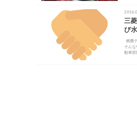
2016.0
三
び
燃費デ
そんな
動車部