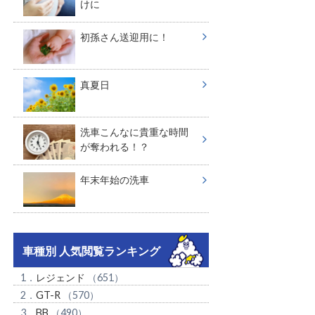
けに
初孫さん送迎用に！
真夏日
洗車こんなに貴重な時間
が奪われる！？
年末年始の洗車
車種別 人気閲覧ランキング
1．
レジェンド
（651）
2．
GT-R
（570）
3．
BB
（490）