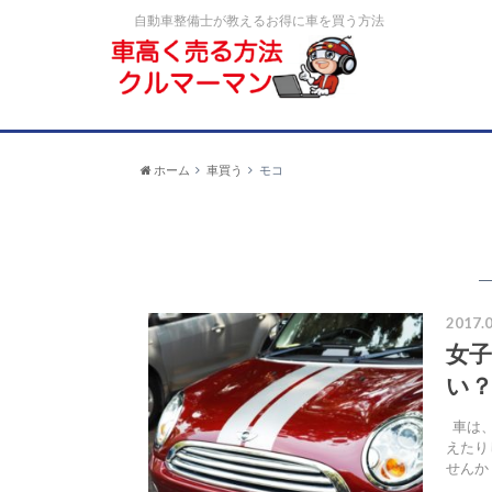
自動車整備士が教えるお得に車を買う方法
ホーム
車買う
モコ
2017.0
女
い
車は、
えたり
せんか