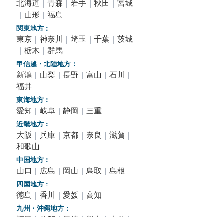
北海道
｜
青森
｜
岩手
｜
秋田
｜
宮城
｜
山形
｜
福島
関東地方：
東京
｜
神奈川
｜
埼玉
｜
千葉
｜
茨城
｜
栃木
｜
群馬
甲信越・北陸地方：
新潟
｜
山梨
｜
長野
｜
富山
｜
石川
｜
福井
東海地方：
愛知
｜
岐阜
｜
静岡
｜
三重
近畿地方：
大阪
｜
兵庫
｜
京都
｜
奈良
｜
滋賀
｜
和歌山
中国地方：
山口
｜
広島
｜
岡山
｜
鳥取
｜
島根
四国地方：
徳島
｜
香川
｜
愛媛
｜
高知
九州・沖縄地方：