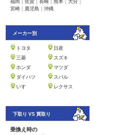
福岡
｜
佐賀
｜
長崎
｜
熊本
｜
大分
｜
宮崎
｜
鹿児島
｜
沖縄
メーカー別
トヨタ
日産
三菱
スズキ
ホンダ
マツダ
ダイハツ
スバル
いすゞ
レクサス
下取り VS 買取り
乗換え時の