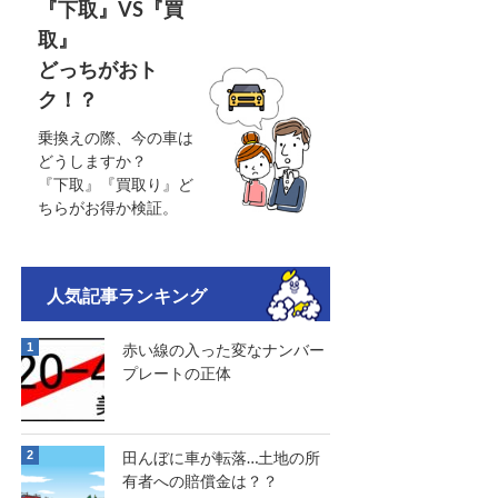
『下取』VS『買
取』
どっちがおト
ク！？
乗換えの際、今の車は
どうしますか？
『下取』『買取り』ど
ちらがお得か検証。
人気記事ランキング
赤い線の入った変なナンバー
プレートの正体
田んぼに車が転落…土地の所
有者への賠償金は？？