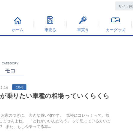
ホーム
車売る
車買う
カーグッズ
CATEGORY
モコ
1.16
CX-3
子が乗りたい車種の相場っていくらくら
？
お家のつぎに、 大きな買い物です。 気軽にコレっ！ って、買
しませんよね。 「どれがいいんだろう」って 思っている方いま
？ また、もし今乗ってる車…