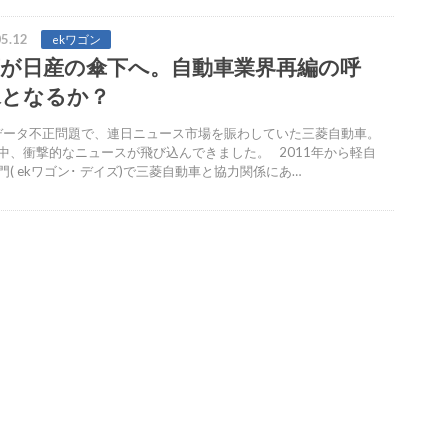
5.12
ekワゴン
菱が日産の傘下へ。自動車業界再編の呼
水となるか？
ータ不正問題で、連日ニュース市場を賑わしていた三菱自動車。
中、衝撃的なニュースが飛び込んできました。 2011年から軽自
門( ekワゴン･ デイズ)で三菱自動車と協力関係にあ…