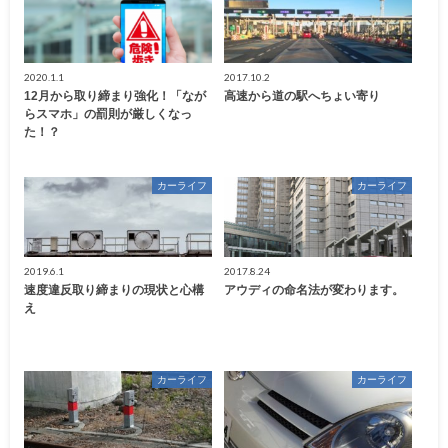
2020.1.1
2017.10.2
12月から取り締まり強化！「なが
高速から道の駅へちょい寄り
らスマホ」の罰則が厳しくなっ
た！？
カーライフ
カーライフ
2019.6.1
2017.8.24
速度違反取り締まりの現状と心構
アウディの命名法が変わります。
え
カーライフ
カーライフ