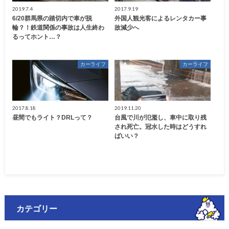
2019.7.4
2017.9.19
6/20群馬県の踏切内で車が脱
外国人観光客によるレンタカー事
輪？！鉄道関係の事故は人生終わ
故減少へ
るってホント…？
カーライフ
カーライフ
2017.8.18
2019.11.20
昼間でもライト？DRLって？
台風で川が氾濫し、車中に取り残
され死亡。冠水した時はどうすれ
ばいい？
カテゴリー