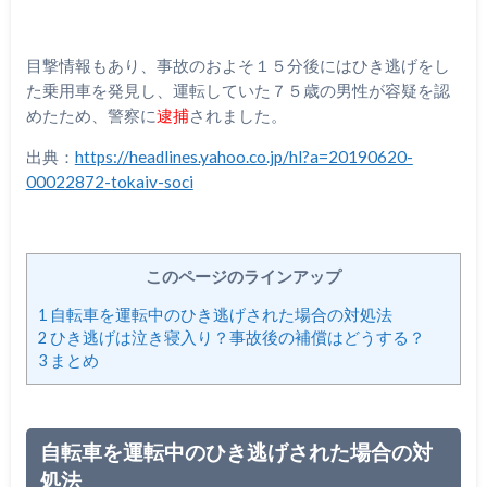
目撃情報もあり、事故のおよそ１５分後にはひき逃げをし
た乗用車を発見し、運転していた７５歳の男性が容疑を認
めたため、警察に
逮捕
されました。
出典：
https://headlines.yahoo.co.jp/hl?a=20190620-
00022872-tokaiv-soci
このページのラインアップ
1
自転車を運転中のひき逃げされた場合の対処法
2
ひき逃げは泣き寝入り？事故後の補償はどうする？
3
まとめ
自転車を運転中のひき逃げされた場合の対
処法