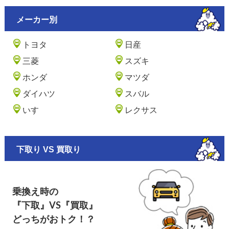
メーカー別
トヨタ
日産
三菱
スズキ
ホンダ
マツダ
ダイハツ
スバル
いすゞ
レクサス
下取り VS 買取り
乗換え時の
『下取』VS『買取』
どっちがおトク！？