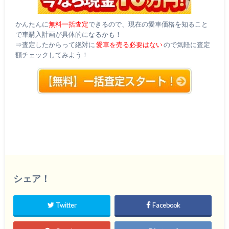
かんたんに
無料一括査定
できるので、現在の愛車価格を知ること
で車購入計画が具体的になるかも！
⇒査定したからって絶対に
愛車を売る必要はない
ので気軽に査定
額チェックしてみよう！
シェア！
Twitter
Facebook