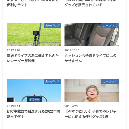
便利なテント
グッズが販売されている
カーグッズ
カーグッズ
2017.9.28
2017.10.16
快適ドライブの為に備えておきた
クッションも快適ドライブには欠
いレーダー探知機
かせません
カーグッズ
カーグッズ
2019.3.11
2018.4.23
ETC車載器で懸念される2022年問
【今すぐ欲しい】子育てやレジャ
題って何？
ーにも使える便利グッズ6選