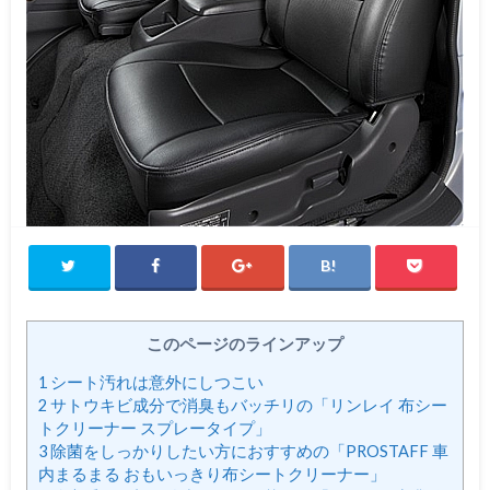
このページのラインアップ
1
シート汚れは意外にしつこい
2
サトウキビ成分で消臭もバッチリの「リンレイ 布シー
トクリーナー スプレータイプ」
3
除菌をしっかりしたい方におすすめの「PROSTAFF 車
内まるまる おもいっきり布シートクリーナー」