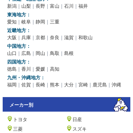
新潟
｜
山梨
｜
長野
｜
富山
｜
石川
｜
福井
東海地方：
愛知
｜
岐阜
｜
静岡
｜
三重
近畿地方：
大阪
｜
兵庫
｜
京都
｜
奈良
｜
滋賀
｜
和歌山
中国地方：
山口
｜
広島
｜
岡山
｜
鳥取
｜
島根
四国地方：
徳島
｜
香川
｜
愛媛
｜
高知
九州・沖縄地方：
福岡
｜
佐賀
｜
長崎
｜
熊本
｜
大分
｜
宮崎
｜
鹿児島
｜
沖縄
メーカー別
トヨタ
日産
三菱
スズキ