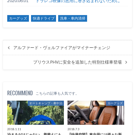
2020.06.01
ドラレコ映像の悪用に巻き込まれないために
カーグッズ
快適ドライブ
洗車・車内清掃
アルファード・ヴェルファイアがマイナーチェンジ
プリウスPHVに安全を追加した特別仕様車登場
RECOMMEND
こちらの記事も人気です。
オートキャンプ・車中泊
カーグッズ
2018.1.11
2018.7.3
泊まるだけじゃない、着替えにも
【快適空間】車内用には様々な新