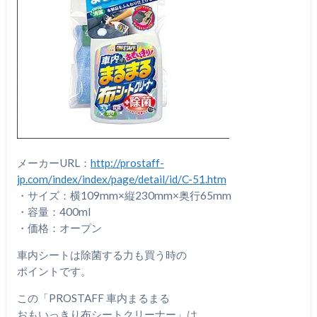
メーカーURL：
http://prostaff-
jp.com/index/index/page/detail/id/C-51.htm
・サイズ：横109mm×縦230mm×奥行65mm
・容量：400ml
・価格：オープン
車内シートは除菌する力も買う時の
ポイントです。
この「PROSTAFF 車内まるまる
おもいっきり布シートクリーナー」は、