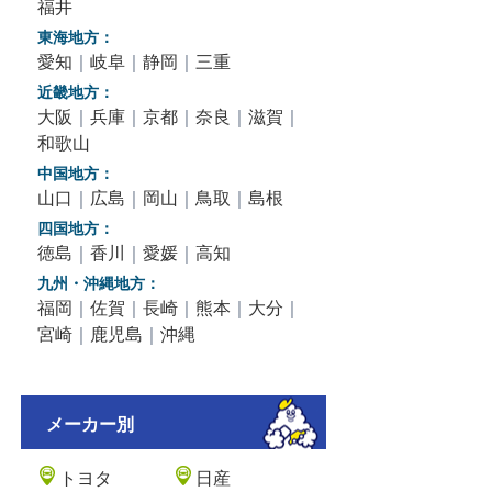
福井
東海地方：
愛知
｜
岐阜
｜
静岡
｜
三重
近畿地方：
大阪
｜
兵庫
｜
京都
｜
奈良
｜
滋賀
｜
和歌山
中国地方：
山口
｜
広島
｜
岡山
｜
鳥取
｜
島根
四国地方：
徳島
｜
香川
｜
愛媛
｜
高知
九州・沖縄地方：
福岡
｜
佐賀
｜
長崎
｜
熊本
｜
大分
｜
宮崎
｜
鹿児島
｜
沖縄
メーカー別
トヨタ
日産