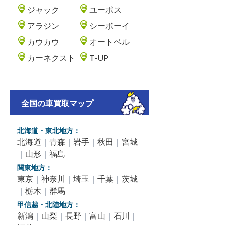
ジャック
ユーポス
アラジン
シーボーイ
カウカウ
オートベル
カーネクスト
T-UP
全国の車買取マップ
北海道・東北地方：
北海道
｜
青森
｜
岩手
｜
秋田
｜
宮城
｜
山形
｜
福島
関東地方：
東京
｜
神奈川
｜
埼玉
｜
千葉
｜
茨城
｜
栃木
｜
群馬
甲信越・北陸地方：
新潟
｜
山梨
｜
長野
｜
富山
｜
石川
｜