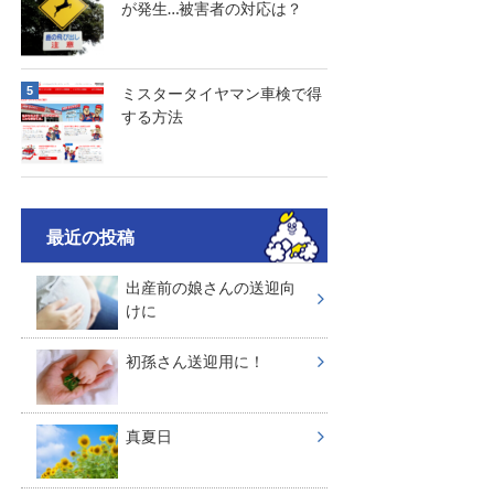
が発生…被害者の対応は？
ミスタータイヤマン車検で得
する方法
最近の投稿
出産前の娘さんの送迎向
けに
初孫さん送迎用に！
真夏日