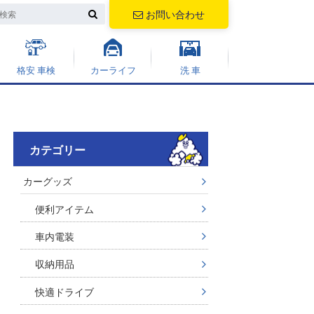
お問い合わせ
格安 車検
カーライフ
洗 車
カテゴリー
カーグッズ
便利アイテム
車内電装
収納用品
快適ドライブ