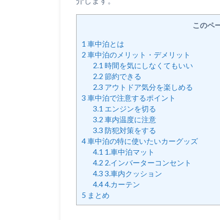
介します。
このペ
1
車中泊とは
2
車中泊のメリット・デメリット
2.1
時間を気にしなくてもいい
2.2
節約できる
2.3
アウトドア気分を楽しめる
3
車中泊で注意するポイント
3.1
エンジンを切る
3.2
車内温度に注意
3.3
防犯対策をする
4
車中泊の特に使いたいカーグッズ
4.1
1.車中泊マット
4.2
2.インバーターコンセント
4.3
3.車内クッション
4.4
4.カーテン
5
まとめ