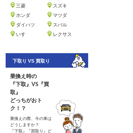
三菱
スズキ
ホンダ
マツダ
ダイハツ
スバル
いすゞ
レクサス
下取り VS 買取り
乗換え時の
『下取』VS『買
取』
どっちがおト
ク！？
乗換えの際、今の車は
どうしますか？
『下取』『買取り』ど