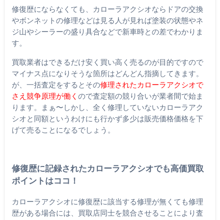
修復歴にならなくても、カローラアクシオならドアの交換
やボンネットの修理などは見る人が見れば塗装の状態やネ
ジ山やシーラーの盛り具合などで新車時との差でわかりま
す。
買取業者はできるだけ安く買い高く売るのが目的ですので
マイナス点になりそうな箇所はどんどん指摘してきます。
が、一括査定をするとその
修理されたカローラアクシオで
さえ競争原理が働く
ので査定額の競り合いが業者間で始ま
ります。まぁ〜しかし、全く修理していないカローラアク
シオと同額というわけにも行かず多少は販売価格価格を下
げて売ることになるでしょう。
修復歴に記録されたカローラアクシオでも高価買取
ポイントはココ！
カローラアクシオに修復歴に該当する修理が無くても修理
歴がある場合には、買取店同士を競合させることにより査