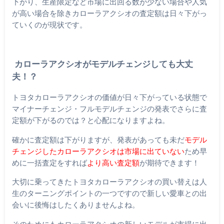
下がり、生産限定など市場に出回る数が少ない場合や人気
が高い場合を除きカローラアクシオの査定額は日々下がっ
ていくのが現状です。
カローラアクシオがモデルチェンジしても大丈
夫！？
トヨタカローラアクシオの価値が日々下がっている状態で
マイナーチェンジ・フルモデルチェンジの発表でさらに査
定額が下がるのでは？と心配になりますよね。
確かに査定額は下がりますが、発表があっても未だ
モデル
チェンジしたカローラアクシオは市場に出ていない
ため早
めに一括査定をすれば
より高い査定額
が期待できます！
大切に乗ってきたトヨタカローラアクシオの買い替えは人
生のターニングポイントの一つですので新しい愛車との出
会いに後悔はしたくありませんよね。
そのためにもカローラアクシオの新しいモデルが市場に出