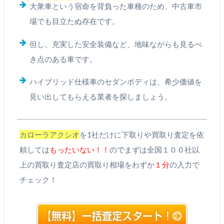
大衆車という宿命を背負った車種のため、中古車市
場でも目立たぬ存在です。
但し、充実した安全装備など、地味ながらも見るべ
き点のある車です。
ハイブリッド仕様車のセダンボディは、希少価値を
見い出してもらえる業者を探しましょう。
カローラアクシオ
を1社だけに下取りや買取り査定を依
頼しては
もったいない！！
のでまずは全国１００社以
上の買取り査定店の買取り相場をわずか
１分
の入力で
チェック！