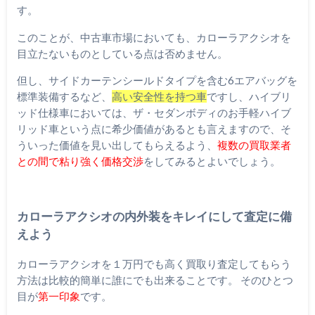
す。
このことが、中古車市場においても、カローラアクシオを
目立たないものとしている点は否めません。
但し、サイドカーテンシールドタイプを含む6エアバッグを
標準装備するなど、
高い安全性を持つ車
ですし、ハイブリ
ッド仕様車においては、ザ・セダンボディのお手軽ハイブ
リッド車という点に希少価値があるとも言えますので、そ
ういった価値を見い出してもらえるよう、
複数の買取業者
との間で粘り強く価格交渉
をしてみるとよいでしょう。
カローラアクシオの内外装をキレイにして査定に備
えよう
カローラアクシオを１万円でも高く買取り査定してもらう
方法は比較的簡単に誰にでも出来ることです。 そのひとつ
目が
第一印象
です。