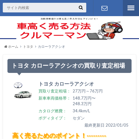
自動車整備士が車を高く売る方法をアドバイス！
お問い合わ
せ
ホーム
トヨタ
カローラアクシオ
トヨタ カローラアクシオの買取り査定相場
トヨタ カローラアクシオ
買取り査定相場：
27万円～76万円
新車車両価格帯：
148.7万円〜
248.3万円
カタログ燃費：
34.4km/L
ボディタイプ：
セダン
最終更新日 2022/01/05
高く売るためのポイント！---------