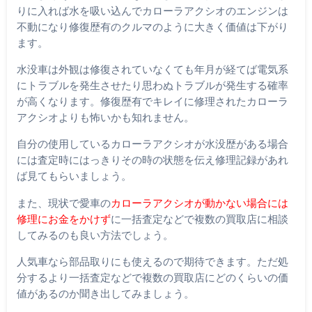
りに入れば水を吸い込んでカローラアクシオのエンジンは
不動になり修復歴有のクルマのように大きく価値は下がり
ます。
水没車は外観は修復されていなくても年月が経てば電気系
にトラブルを発生させたり思わぬトラブルが発生する確率
が高くなります。修復歴有でキレイに修理されたカローラ
アクシオよりも怖いかも知れません。
自分の使用しているカローラアクシオが水没歴がある場合
には査定時にはっきりその時の状態を伝え修理記録があれ
ば見てもらいましょう。
また、現状で愛車の
カローラアクシオが動かない場合には
修理にお金をかけず
に一括査定などで複数の買取店に相談
してみるのも良い方法でしょう。
人気車なら部品取りにも使えるので期待できます。ただ処
分するより一括査定などで複数の買取店にどのくらいの価
値があるのか聞き出してみましょう。