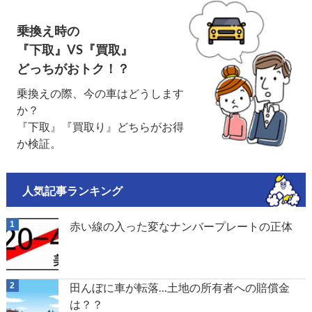
乗換え時の
『下取』VS『買取』
どっちがおトク！？
乗換えの際、今の車はどうします
か？
『下取』『買取り』どちらがお得
か検証。
人気記事ランキング
赤い線の入った変なナンバープレートの正体
田んぼに車が転落…土地の所有者への賠償金
は？？