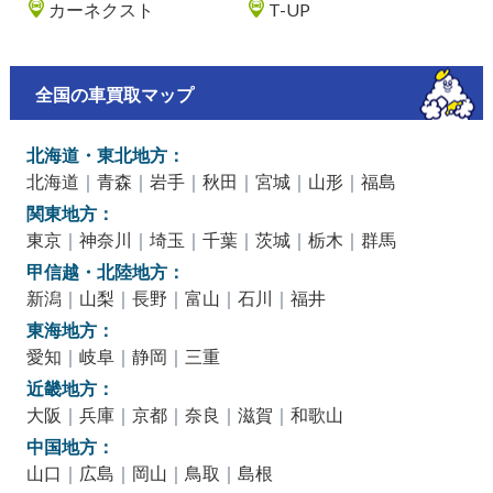
カーネクスト
T-UP
全国の車買取マップ
北海道・東北地方：
北海道
｜
青森
｜
岩手
｜
秋田
｜
宮城
｜
山形
｜
福島
関東地方：
東京
｜
神奈川
｜
埼玉
｜
千葉
｜
茨城
｜
栃木
｜
群馬
甲信越・北陸地方：
新潟
｜
山梨
｜
長野
｜
富山
｜
石川
｜
福井
東海地方：
愛知
｜
岐阜
｜
静岡
｜
三重
近畿地方：
大阪
｜
兵庫
｜
京都
｜
奈良
｜
滋賀
｜
和歌山
中国地方：
山口
｜
広島
｜
岡山
｜
鳥取
｜
島根