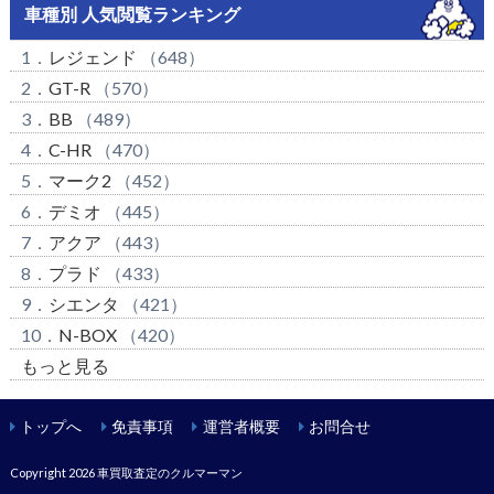
車種別 人気閲覧ランキング
1．
レジェンド
（648）
2．
GT-R
（570）
3．
BB
（489）
4．
C-HR
（470）
5．
マーク2
（452）
6．
デミオ
（445）
7．
アクア
（443）
8．
プラド
（433）
9．
シエンタ
（421）
10．
N-BOX
（420）
もっと見る
トップへ
免責事項
運営者概要
お問合せ
Copyright 2026
車買取査定のクルマーマン