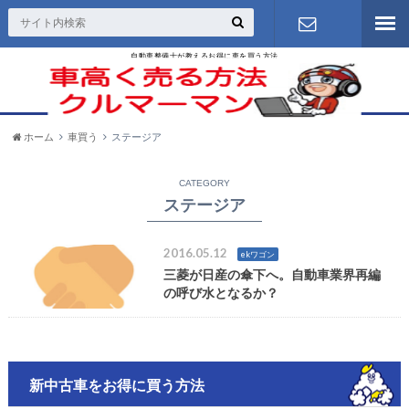
自動車整備士が教えるお得に車を買う方法
お問い合わ
せ
ホーム
車買う
ステージア
CATEGORY
ステージア
2016.05.12
ekワゴン
三菱が日産の傘下へ。自動車業界再編
の呼び水となるか？
新中古車をお得に買う方法