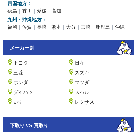
四国地方：
徳島
｜
香川
｜
愛媛
｜
高知
九州・沖縄地方：
福岡
｜
佐賀
｜
長崎
｜
熊本
｜
大分
｜
宮崎
｜
鹿児島
｜
沖縄
メーカー別
トヨタ
日産
三菱
スズキ
ホンダ
マツダ
ダイハツ
スバル
いすゞ
レクサス
下取り VS 買取り