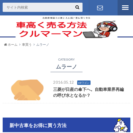
自動車整備士が教えるお得に車を買う方法
お問い合わ
せ
ホーム
車買う
ムラーノ
CATEGORY
ムラーノ
2016.05.12
ekワゴン
三菱が日産の傘下へ。自動車業界再編
の呼び水となるか？
新中古車をお得に買う方法