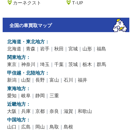
カーネクスト
T-UP
全国の車買取マップ
北海道・東北地方：
北海道
｜
青森
｜
岩手
｜
秋田
｜
宮城
｜
山形
｜
福島
関東地方：
東京
｜
神奈川
｜
埼玉
｜
千葉
｜
茨城
｜
栃木
｜
群馬
甲信越・北陸地方：
新潟
｜
山梨
｜
長野
｜
富山
｜
石川
｜
福井
東海地方：
愛知
｜
岐阜
｜
静岡
｜
三重
近畿地方：
大阪
｜
兵庫
｜
京都
｜
奈良
｜
滋賀
｜
和歌山
中国地方：
山口
｜
広島
｜
岡山
｜
鳥取
｜
島根