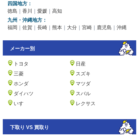
四国地方：
徳島
｜
香川
｜
愛媛
｜
高知
九州・沖縄地方：
福岡
｜
佐賀
｜
長崎
｜
熊本
｜
大分
｜
宮崎
｜
鹿児島
｜
沖縄
メーカー別
トヨタ
日産
三菱
スズキ
ホンダ
マツダ
ダイハツ
スバル
いすゞ
レクサス
下取り VS 買取り