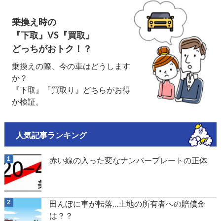
乗換え時の
『下取』VS『買取』
どっちがおトク！？
乗換えの際、今の車はどうします
か？
『下取』『買取り』どちらがお得
か検証。
人気記事ランキング
赤い線の入った変なナンバープレートの正体
田んぼに車が転落…土地の所有者への賠償金
は？？