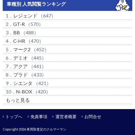
車種別 人気閲覧ランキング
1．
レジェンド
（647）
2．
GT-R
（570）
3．
BB
（488）
4．
C-HR
（470）
5．
マーク2
（452）
6．
デミオ
（445）
7．
アクア
（441）
8．
プラド
（433）
9．
シエンタ
（421）
10．
N-BOX
（420）
もっと見る
トップへ
免責事項
運営者概要
お問合せ
Copyright 2026
車買取査定のクルマーマン