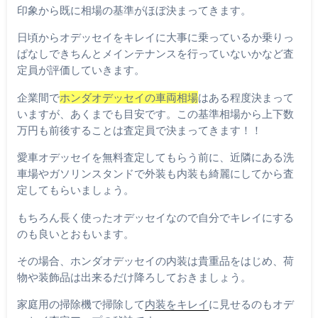
印象から既に相場の基準がほぼ決まってきます。
日頃からオデッセイをキレイに大事に乗っているか乗りっ
ぱなしできちんとメインテナンスを行っていないかなど査
定員が評価していきます。
企業間で
ホンダオデッセイの車両相場
はある程度決まって
いますが、あくまでも目安です。この基準相場から上下数
万円も前後することは査定員で決まってきます！！
愛車オデッセイを無料査定してもらう前に、近隣にある洗
車場やガソリンスタンドで外装も内装も綺麗にしてから査
定してもらいましょう。
もちろん長く使ったオデッセイなので自分でキレイにする
のも良いとおもいます。
その場合、ホンダオデッセイの内装は貴重品をはじめ、荷
物や装飾品は出来るだけ降ろしておきましょう。
家庭用の掃除機で掃除して
内装をキレイ
に見せるのもオデ