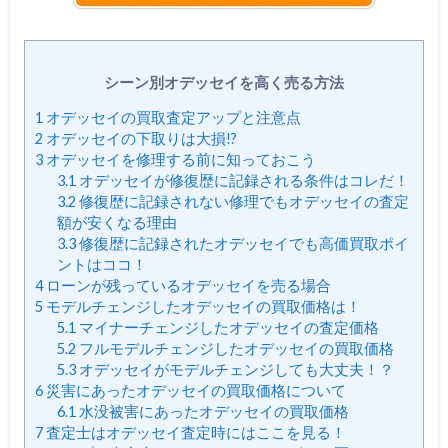
シーン別オデッセイを高く売る方法
1
オデッセイの買取査定アップと注意点
2
オデッセイの下取りは大損!?
3
オデッセイを修理する前に知っておこう
3.1
オデッセイが修復歴に記録される条件はコレだ！
3.2
修復歴に記録されない修理でもオデッセイの査定
額が安くなる理由
3.3
修復歴に記録されたオデッセイでも高価買取ポイ
ントはココ！
4
ローンが残っているオデッセイを売る場合
5
モデルチェンジしたオデッセイの買取価格は！
5.1
マイナーチェンジしたオデッセイの査定価格
5.2
フルモデルチェンジしたオデッセイの買取価格
5.3
オデッセイがモデルチェンジしても大丈夫！？
6
災害にあったオデッセイの買取価格について
6.1
水没被害にあったオデッセイの買取価格
7
査定士はオデッセイ査定時にはここを見る！