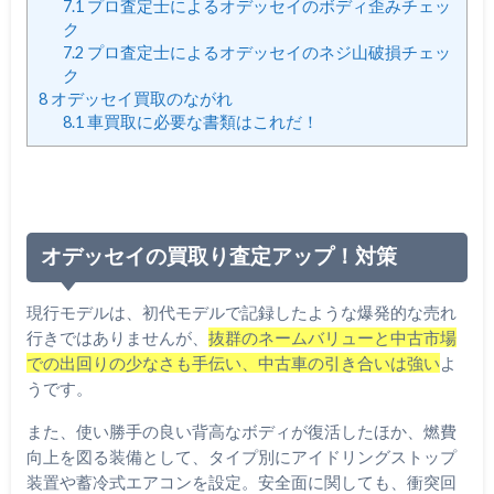
7.1
プロ査定士によるオデッセイのボディ歪みチェッ
ク
7.2
プロ査定士によるオデッセイのネジ山破損チェッ
ク
8
オデッセイ買取のながれ
8.1
車買取に必要な書類はこれだ！
オデッセイの買取り査定アップ！対策
現行モデルは、初代モデルで記録したような爆発的な売れ
行きではありませんが、
抜群のネームバリューと中古市場
での出回りの少なさも手伝い、中古車の引き合いは強い
よ
うです。
また、使い勝手の良い背高なボディが復活したほか、燃費
向上を図る装備として、タイプ別にアイドリングストップ
装置や蓄冷式エアコンを設定。安全面に関しても、衝突回