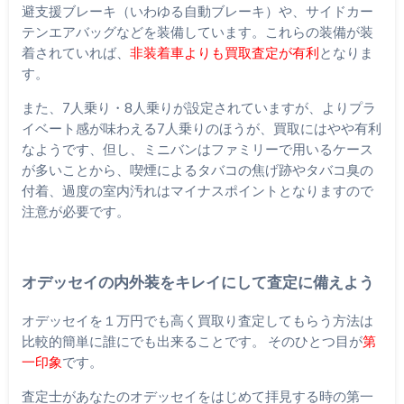
避支援ブレーキ（いわゆる自動ブレーキ）や、サイドカー
テンエアバッグなどを装備しています。これらの装備が装
着されていれば、
非装着車よりも買取査定が有利
となりま
す。
また、7人乗り・8人乗りが設定されていますが、よりプラ
イベート感が味わえる7人乗りのほうが、買取にはやや有利
なようです、但し、ミニバンはファミリーで用いるケース
が多いことから、喫煙によるタバコの焦げ跡やタバコ臭の
付着、過度の室内汚れはマイナスポイントとなりますので
注意が必要です。
オデッセイの内外装をキレイにして査定に備えよう
オデッセイを１万円でも高く買取り査定してもらう方法は
比較的簡単に誰にでも出来ることです。 そのひとつ目が
第
一印象
です。
査定士があなたのオデッセイをはじめて拝見する時の第一