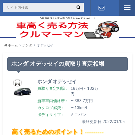
自動車整備士が車を高く売る方法をアドバイス！
お問い合わ
せ
ホーム
ホンダ
オデッセイ
ホンダ オデッセイの買取り査定相場
ホンダ オデッセイ
買取り査定相場：
18万円～182万
円
新車車両価格帯：
〜383.7万円
カタログ燃費：
〜13km/L
ボディタイプ：
ミニバン
最終更新日 2022/01/05
高く売るためのポイント！---------