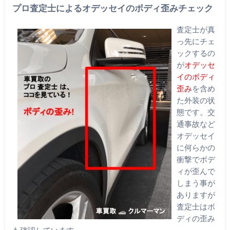
プロ査定士によるオデッセイのボディ歪みチェック
査定士が真
っ先にチェ
ックするの
が
オデッセ
イのボディ
歪み
を含め
た外装の状
態です。交
通事故など
オデッセイ
に何らかの
衝撃でボデ
ィが歪んで
しまう事が
ありますが
査定士はボ
ディの歪み