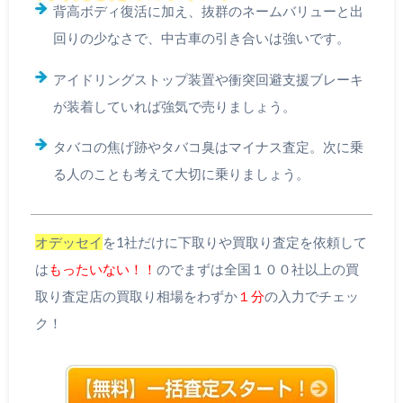
背高ボディ復活に加え、抜群のネームバリューと出
回りの少なさで、中古車の引き合いは強いです。
アイドリングストップ装置や衝突回避支援ブレーキ
が装着していれば強気で売りましょう。
タバコの焦げ跡やタバコ臭はマイナス査定。次に乗
る人のことも考えて大切に乗りましょう。
オデッセイ
を1社だけに下取りや買取り査定を依頼して
は
もったいない！！
のでまずは全国１００社以上の買
取り査定店の買取り相場をわずか
１分
の入力でチェッ
ク！