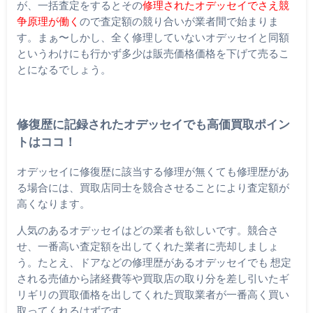
が、一括査定をするとその
修理されたオデッセイでさえ競
争原理が働く
ので査定額の競り合いが業者間で始まりま
す。まぁ〜しかし、全く修理していないオデッセイと同額
というわけにも行かず多少は販売価格価格を下げて売るこ
とになるでしょう。
修復歴に記録されたオデッセイでも高価買取ポイン
トはココ！
オデッセイに修復歴に該当する修理が無くても修理歴があ
る場合には、買取店同士を競合させることにより査定額が
高くなります。
人気のあるオデッセイはどの業者も欲しいです。競合さ
せ、一番高い査定額を出してくれた業者に売却しましょ
う。たとえ、ドアなどの修理歴があるオデッセイでも 想定
される売値から諸経費等や買取店の取り分を差し引いたギ
リギリの買取価格を出してくれた買取業者が一番高く買い
取ってくれるはずです。