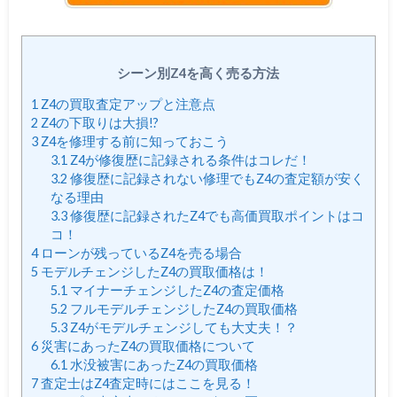
シーン別Z4を高く売る方法
1
Z4の買取査定アップと注意点
2
Z4の下取りは大損!?
3
Z4を修理する前に知っておこう
3.1
Z4が修復歴に記録される条件はコレだ！
3.2
修復歴に記録されない修理でもZ4の査定額が安く
なる理由
3.3
修復歴に記録されたZ4でも高価買取ポイントはコ
コ！
4
ローンが残っているZ4を売る場合
5
モデルチェンジしたZ4の買取価格は！
5.1
マイナーチェンジしたZ4の査定価格
5.2
フルモデルチェンジしたZ4の買取価格
5.3
Z4がモデルチェンジしても大丈夫！？
6
災害にあったZ4の買取価格について
6.1
水没被害にあったZ4の買取価格
7
査定士はZ4査定時にはここを見る！