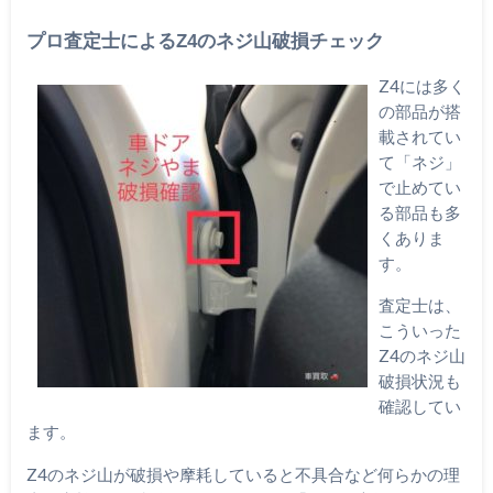
プロ査定士によるZ4のネジ山破損チェック
Z4には多く
の部品が搭
載されてい
て「ネジ」
で止めてい
る部品も多
くありま
す。
査定士は、
こういった
Z4のネジ山
破損状況も
確認してい
ます。
Z4のネジ山が破損や摩耗していると不具合など何らかの理