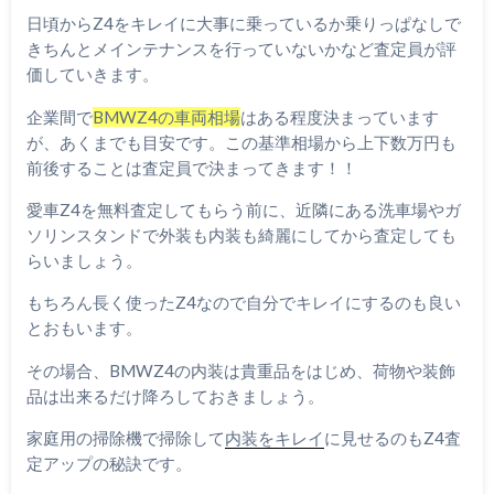
日頃からZ4をキレイに大事に乗っているか乗りっぱなしで
きちんとメインテナンスを行っていないかなど査定員が評
価していきます。
企業間で
BMWZ4の車両相場
はある程度決まっています
が、あくまでも目安です。この基準相場から上下数万円も
前後することは査定員で決まってきます！！
愛車Z4を無料査定してもらう前に、近隣にある洗車場やガ
ソリンスタンドで外装も内装も綺麗にしてから査定しても
らいましょう。
もちろん長く使ったZ4なので自分でキレイにするのも良い
とおもいます。
その場合、BMWZ4の内装は貴重品をはじめ、荷物や装飾
品は出来るだけ降ろしておきましょう。
家庭用の掃除機で掃除して
内装をキレイ
に見せるのもZ4査
定アップの秘訣です。