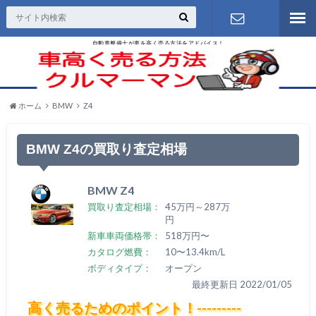
自動車整備士が車を高く売る方法をアドバイス！
お問い合わ
せ
ホーム
BMW
Z4
BMW Z4の買取り査定相場
BMW Z4
買取り査定相場：
45万円～287万
円
新車車両価格帯：
518万円〜
カタログ燃費：
10〜13.4km/L
ボディタイプ：
オープン
最終更新日 2022/01/05
高く売るためのポイント！---------