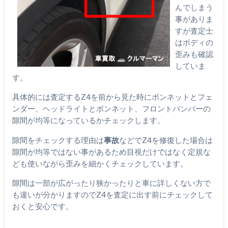
んでしまう
事がありま
すが査定士
はボディの
歪みも確認
していま
す。
具体的には査定するZ4を前から見た時にボンネットとフェ
ンダー、ヘッドライトとボンネット、フロントバンパーの
隙間が均等になっているかチェックします。
隙間をチェックする理由は
事故
などでZ4を修復した場合は
隙間が均等ではない事があるため目視だけではなく定規な
ども使いながら歪みを細かくチェックしています。
隙間は一部が広がったり狭かったりと車に詳しくない方で
も違いが分かりますのでZ4を査定に出す前にチェックして
おくと安心です。