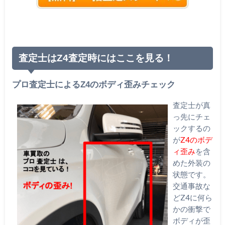
査定士はZ4査定時にはここを見る！
プロ査定士によるZ4のボディ歪みチェック
査定士が真
っ先にチェ
ックするの
が
Z4のボデ
ィ歪み
を含
めた外装の
状態です。
交通事故な
どZ4に何ら
かの衝撃で
ボディが歪