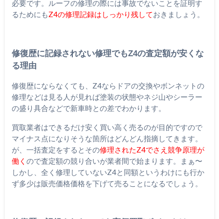
必要です。ルーフの修理の際には事故でないことを証明す
るためにも
Z4の修理記録はしっかり残して
おきましょう。
修復歴に記録されない修理でもZ4の査定額が安くな
る理由
修復歴にならなくても、Z4ならドアの交換やボンネットの
修理などは見る人が見れば塗装の状態やネジ山やシーラー
の盛り具合などで新車時との差でわかります。
買取業者はできるだけ安く買い高く売るのが目的ですので
マイナス点になりそうな箇所はどんどん指摘してきます。
が、一括査定をするとその
修理されたZ4でさえ競争原理が
働く
ので査定額の競り合いが業者間で始まります。まぁ〜
しかし、全く修理していないZ4と同額というわけにも行か
ず多少は販売価格価格を下げて売ることになるでしょう。