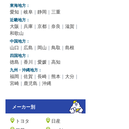
東海地方：
愛知
｜
岐阜
｜
静岡
｜
三重
近畿地方：
大阪
｜
兵庫
｜
京都
｜
奈良
｜
滋賀
｜
和歌山
中国地方：
山口
｜
広島
｜
岡山
｜
鳥取
｜
島根
四国地方：
徳島
｜
香川
｜
愛媛
｜
高知
九州・沖縄地方：
福岡
｜
佐賀
｜
長崎
｜
熊本
｜
大分
｜
宮崎
｜
鹿児島
｜
沖縄
メーカー別
トヨタ
日産