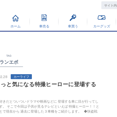
ホーム
車売る
車買う
カーグッズ
TAG
ランエボ
2.28
カーライフ
ょっと気になる特撮ヒーローに登場する
好きだとついついドラマや映画などに 登場する車に目が行ってし
す。 そこで今回は子供が見るテレビといえば 特撮ヒーロー！！と
とで現在から 過去に登場した３車種をご紹介します。 ◆快盗戦
…