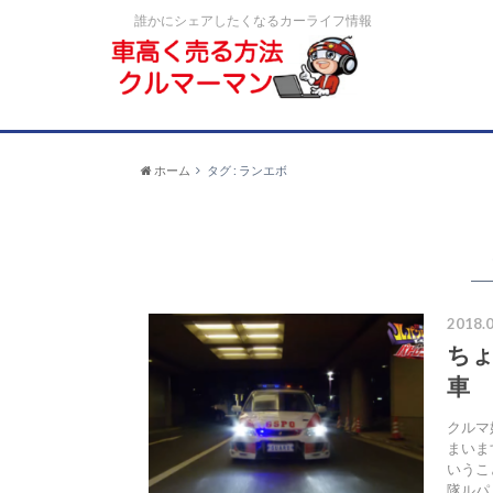
誰かにシェアしたくなるカーライフ情報
ホーム
タグ : ランエボ
2018.0
ち
車
クルマ
まいま
いうこ
隊ルパ