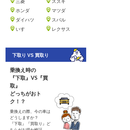
三菱
スズキ
ホンダ
マツダ
ダイハツ
スバル
いすゞ
レクサス
下取り VS 買取り
乗換え時の
『下取』VS『買
取』
どっちがおト
ク！？
乗換えの際、今の車は
どうしますか？
『下取』『買取り』ど
ちらがお得か検証。