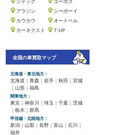
ジャック
ユーポス
アラジン
シーボーイ
カウカウ
オートベル
カーネクスト
T-UP
全国の車買取マップ
北海道・東北地方：
北海道
｜
青森
｜
岩手
｜
秋田
｜
宮城
｜
山形
｜
福島
関東地方：
東京
｜
神奈川
｜
埼玉
｜
千葉
｜
茨城
｜
栃木
｜
群馬
甲信越・北陸地方：
新潟
｜
山梨
｜
長野
｜
富山
｜
石川
｜
福井