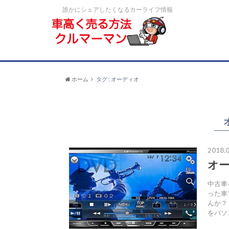
誰かにシェアしたくなるカーライフ情報
ホーム
タグ : オーディオ
2018.0
オ
中古車
った車
んか？
をパソ