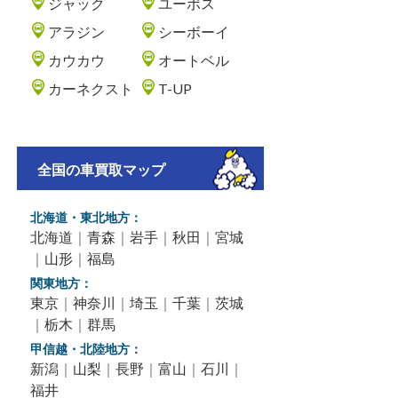
ジャック
ユーポス
アラジン
シーボーイ
カウカウ
オートベル
カーネクスト
T-UP
全国の車買取マップ
北海道・東北地方：
北海道
｜
青森
｜
岩手
｜
秋田
｜
宮城
｜
山形
｜
福島
関東地方：
東京
｜
神奈川
｜
埼玉
｜
千葉
｜
茨城
｜
栃木
｜
群馬
甲信越・北陸地方：
新潟
｜
山梨
｜
長野
｜
富山
｜
石川
｜
福井