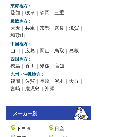
東海地方：
愛知
｜
岐阜
｜
静岡
｜
三重
近畿地方：
大阪
｜
兵庫
｜
京都
｜
奈良
｜
滋賀
｜
和歌山
中国地方：
山口
｜
広島
｜
岡山
｜
鳥取
｜
島根
四国地方：
徳島
｜
香川
｜
愛媛
｜
高知
九州・沖縄地方：
福岡
｜
佐賀
｜
長崎
｜
熊本
｜
大分
｜
宮崎
｜
鹿児島
｜
沖縄
メーカー別
トヨタ
日産