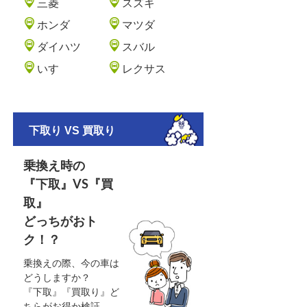
三菱
スズキ
ホンダ
マツダ
ダイハツ
スバル
いすゞ
レクサス
下取り VS 買取り
乗換え時の
『下取』VS『買
取』
どっちがおト
ク！？
乗換えの際、今の車は
どうしますか？
『下取』『買取り』ど
ちらがお得か検証。