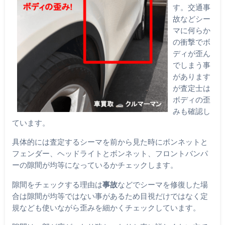
す。交通事
故などシー
マに何らか
の衝撃でボ
ディが歪ん
でしまう事
があります
が査定士は
ボディの歪
みも確認し
ています。
具体的には査定するシーマを前から見た時にボンネットと
フェンダー、ヘッドライトとボンネット、フロントバンパ
ーの隙間が均等になっているかチェックします。
隙間をチェックする理由は
事故
などでシーマを修復した場
合は隙間が均等ではない事があるため目視だけではなく定
規なども使いながら歪みを細かくチェックしています。