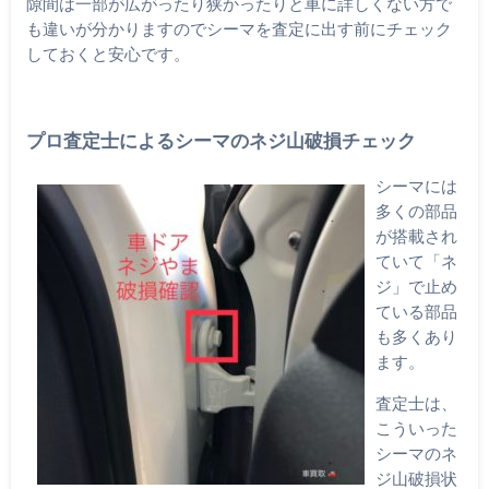
隙間は一部が広がったり狭かったりと車に詳しくない方で
も違いが分かりますのでシーマを査定に出す前にチェック
しておくと安心です。
プロ査定士によるシーマのネジ山破損チェック
シーマには
多くの部品
が搭載され
ていて「ネ
ジ」で止め
ている部品
も多くあり
ます。
査定士は、
こういった
シーマのネ
ジ山破損状