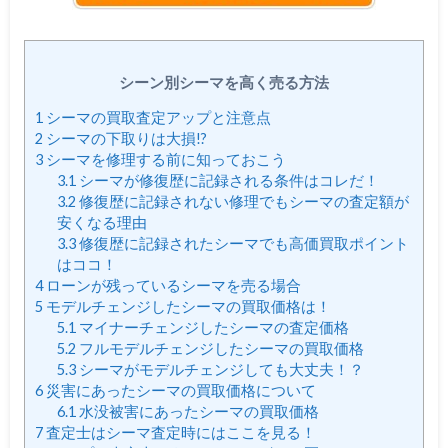
シーン別シーマを高く売る方法
1
シーマの買取査定アップと注意点
2
シーマの下取りは大損!?
3
シーマを修理する前に知っておこう
3.1
シーマが修復歴に記録される条件はコレだ！
3.2
修復歴に記録されない修理でもシーマの査定額が
安くなる理由
3.3
修復歴に記録されたシーマでも高価買取ポイント
はココ！
4
ローンが残っているシーマを売る場合
5
モデルチェンジしたシーマの買取価格は！
5.1
マイナーチェンジしたシーマの査定価格
5.2
フルモデルチェンジしたシーマの買取価格
5.3
シーマがモデルチェンジしても大丈夫！？
6
災害にあったシーマの買取価格について
6.1
水没被害にあったシーマの買取価格
7
査定士はシーマ査定時にはここを見る！