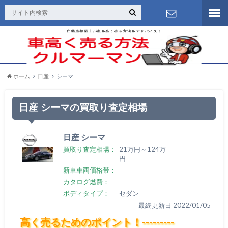
自動車整備士が車を高く売る方法をアドバイス！
お問い合わ
せ
ホーム
日産
シーマ
日産 シーマの買取り査定相場
日産 シーマ
買取り査定相場：
21万円～124万
円
新車車両価格帯：
-
カタログ燃費：
-
ボディタイプ：
セダン
最終更新日 2022/01/05
高く売るためのポイント！---------