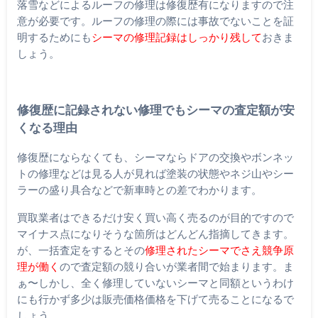
落雪などによるルーフの修理は修復歴有になりますので注
意が必要です。ルーフの修理の際には事故でないことを証
明するためにも
シーマの修理記録はしっかり残して
おきま
しょう。
修復歴に記録されない修理でもシーマの査定額が安
くなる理由
修復歴にならなくても、シーマならドアの交換やボンネッ
トの修理などは見る人が見れば塗装の状態やネジ山やシー
ラーの盛り具合などで新車時との差でわかります。
買取業者はできるだけ安く買い高く売るのが目的ですので
マイナス点になりそうな箇所はどんどん指摘してきます。
が、一括査定をするとその
修理されたシーマでさえ競争原
理が働く
ので査定額の競り合いが業者間で始まります。ま
ぁ〜しかし、全く修理していないシーマと同額というわけ
にも行かず多少は販売価格価格を下げて売ることになるで
しょう。