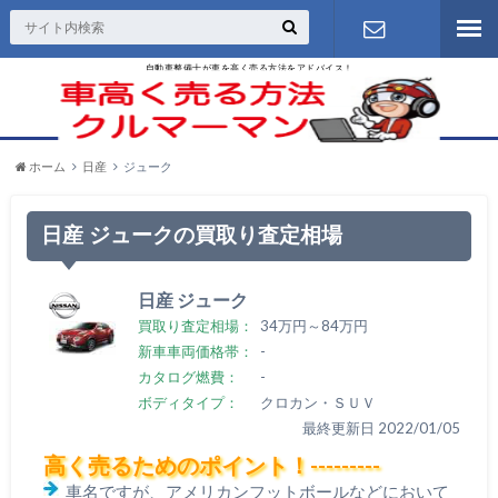
自動車整備士が車を高く売る方法をアドバイス！
お問い合わ
せ
ホーム
日産
ジューク
日産 ジュークの買取り査定相場
日産 ジューク
買取り査定相場：
34万円～84万円
新車車両価格帯：
-
カタログ燃費：
-
ボディタイプ：
クロカン・ＳＵＶ
最終更新日 2022/01/05
高く売るためのポイント！---------
車名ですが、アメリカンフットボールなどにおいて