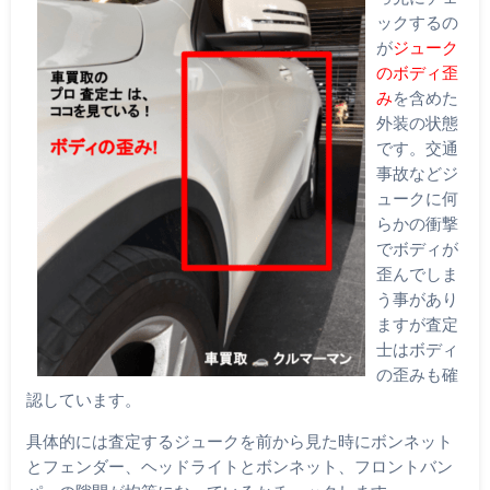
ックするの
が
ジューク
のボディ歪
み
を含めた
外装の状態
です。交通
事故などジ
ュークに何
らかの衝撃
でボディが
歪んでしま
う事があり
ますが査定
士はボディ
の歪みも確
認しています。
具体的には査定するジュークを前から見た時にボンネット
とフェンダー、ヘッドライトとボンネット、フロントバン