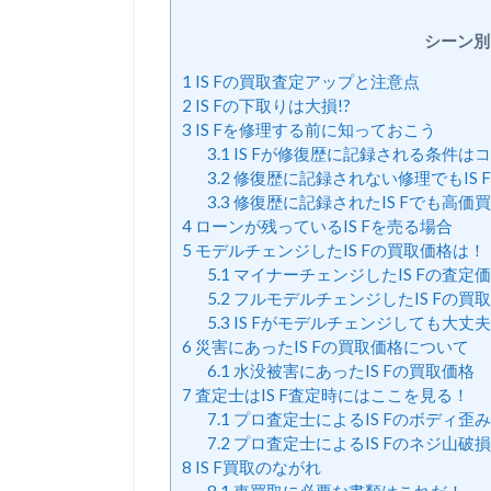
シーン別
1
IS Fの買取査定アップと注意点
2
IS Fの下取りは大損!?
3
IS Fを修理する前に知っておこう
3.1
IS Fが修復歴に記録される条件は
3.2
修復歴に記録されない修理でもIS 
3.3
修復歴に記録されたIS Fでも高価
4
ローンが残っているIS Fを売る場合
5
モデルチェンジしたIS Fの買取価格は！
5.1
マイナーチェンジしたIS Fの査定
5.2
フルモデルチェンジしたIS Fの買
5.3
IS Fがモデルチェンジしても大丈
6
災害にあったIS Fの買取価格について
6.1
水没被害にあったIS Fの買取価格
7
査定士はIS F査定時にはここを見る！
7.1
プロ査定士によるIS Fのボディ歪
7.2
プロ査定士によるIS Fのネジ山破
8
IS F買取のながれ