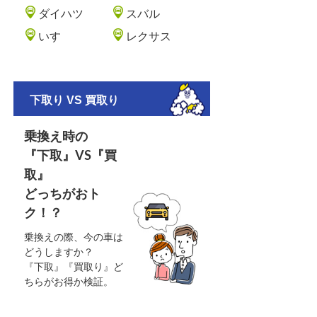
ダイハツ
スバル
いすゞ
レクサス
下取り VS 買取り
乗換え時の
『下取』VS『買
取』
どっちがおト
ク！？
乗換えの際、今の車は
どうしますか？
『下取』『買取り』ど
ちらがお得か検証。