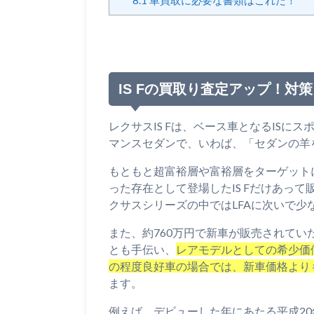
8.1
車買取に必要な書類はこれだ！
IS Fの買取り査定アップ！対策
レクサスIS Fは、ベース車となるIS
マンスセダンで、いわば、「セダンの羊
もともと超富裕層や富裕層をターゲット
った存在として登場したIS Fだけあっ
クサスシリーズの中ではLFAに次いで少
また、約760万円で新車が販売されて
とも手伝い、
レアモデルとしての希少価
の程度良好車の場合では、新車価格より
ます。
例えば、デビューした年にあたる平成20年