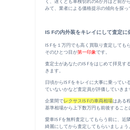
く、遅くとも車検切れの6か月ほど前か
みて、業者による価格提示の傾向を探っ
IS Fの内外装をキレイにして査定に
IS Fを１万円でも高く買取り査定して
そのひとつ目が
第一印象
です。
査定士があなたのIS Fをはじめて拝見
きます。
日頃からIS Fをキレイに大事に乗って
ていないかなど査定員が評価していきま
企業間で
レクサスIS Fの車両相場
はある
基準相場から上下数万円も前後すること
愛車IS Fを無料査定してもらう前に、
綺麗にしてから査定してもらいましょう