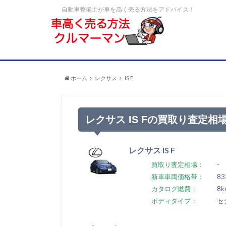
自動車整備士が車を高く売る方法をアドバイス！
ホーム
レクサス
IS F
レクサス IS Fの買取り査定相
レクサス IS F
買取り査定相場：
-
新車車両価格帯：
83
カタログ燃費：
8k
ボディタイプ：
セ