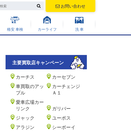
お問い合わせ
格安 車検
カーライフ
洗 車
主要買取店キャンペーン
カーチス
カーセブン
車買取のアッ
カーチェンジ
プル
Ａ１
愛車広場カー
リンク
ガリバー
ジャック
ユーポス
アラジン
シーボーイ