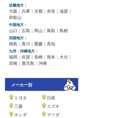
近畿地方：
大阪
｜
兵庫
｜
京都
｜
奈良
｜
滋賀
｜
和歌山
中国地方：
山口
｜
広島
｜
岡山
｜
鳥取
｜
島根
四国地方：
徳島
｜
香川
｜
愛媛
｜
高知
九州・沖縄地方：
福岡
｜
佐賀
｜
長崎
｜
熊本
｜
大分
｜
宮崎
｜
鹿児島
｜
沖縄
メーカー別
トヨタ
日産
三菱
スズキ
ホンダ
マツダ