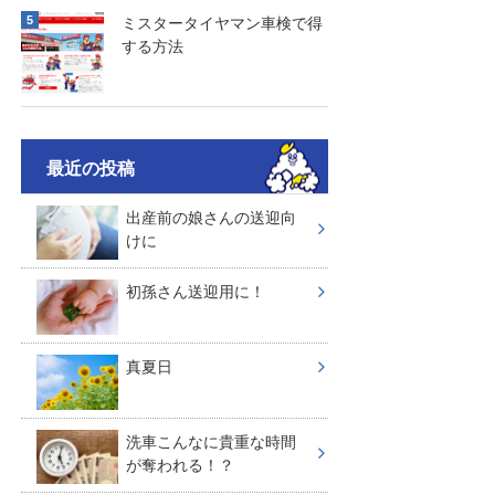
ミスタータイヤマン車検で得
する方法
最近の投稿
出産前の娘さんの送迎向
けに
初孫さん送迎用に！
真夏日
洗車こんなに貴重な時間
が奪われる！？