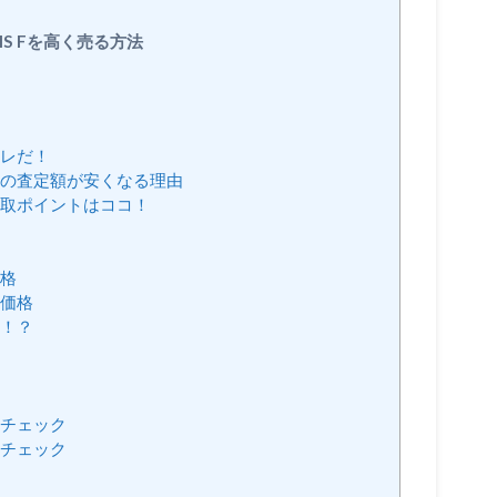
IS Fを高く売る方法
コレだ！
Fの査定額が安くなる理由
買取ポイントはココ！
価格
取価格
夫！？
みチェック
損チェック