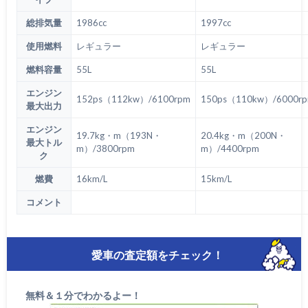
総排気量
1986cc
1997cc
使用燃料
レギュラー
レギュラー
燃料容量
55L
55L
エンジン
152ps（112kw）/6100rpm
150ps（110kw）/6000r
最大出力
エンジン
19.7kg・m（193N・
20.4kg・m（200N・
最大トル
m）/3800rpm
m）/4400rpm
ク
燃費
16km/L
15km/L
コメント
愛車の査定額をチェック！
無料＆１分でわかるよー！