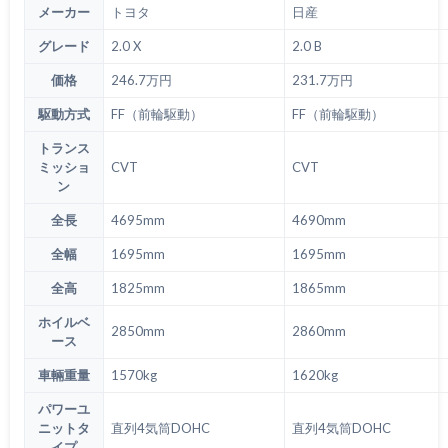
メーカー
トヨタ
日産
グレード
2.0 X
2.0 B
価格
246.7万円
231.7万円
駆動方式
FF（前輪駆動）
FF（前輪駆動）
トランス
ミッショ
CVT
CVT
ン
全長
4695mm
4690mm
全幅
1695mm
1695mm
全高
1825mm
1865mm
ホイルベ
2850mm
2860mm
ース
車輛重量
1570kg
1620kg
パワーユ
ニットタ
直列4気筒DOHC
直列4気筒DOHC
イプ