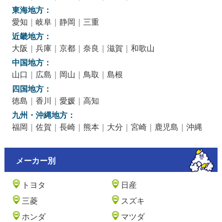
東海地方：
愛知
｜
岐阜
｜
静岡
｜
三重
近畿地方：
大阪
｜
兵庫
｜
京都
｜
奈良
｜
滋賀
｜
和歌山
中国地方：
山口
｜
広島
｜
岡山
｜
鳥取
｜
島根
四国地方：
徳島
｜
香川
｜
愛媛
｜
高知
九州・沖縄地方：
福岡
｜
佐賀
｜
長崎
｜
熊本
｜
大分
｜
宮崎
｜
鹿児島
｜
沖縄
メーカー別
トヨタ
日産
三菱
スズキ
ホンダ
マツダ