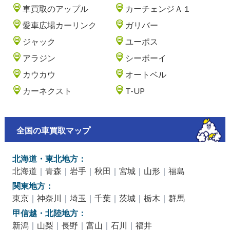
車買取のアップル
カーチェンジＡ１
愛車広場カーリンク
ガリバー
ジャック
ユーポス
アラジン
シーボーイ
カウカウ
オートベル
カーネクスト
T-UP
全国の車買取マップ
北海道・東北地方：
北海道
｜
青森
｜
岩手
｜
秋田
｜
宮城
｜
山形
｜
福島
関東地方：
東京
｜
神奈川
｜
埼玉
｜
千葉
｜
茨城
｜
栃木
｜
群馬
甲信越・北陸地方：
新潟
｜
山梨
｜
長野
｜
富山
｜
石川
｜
福井