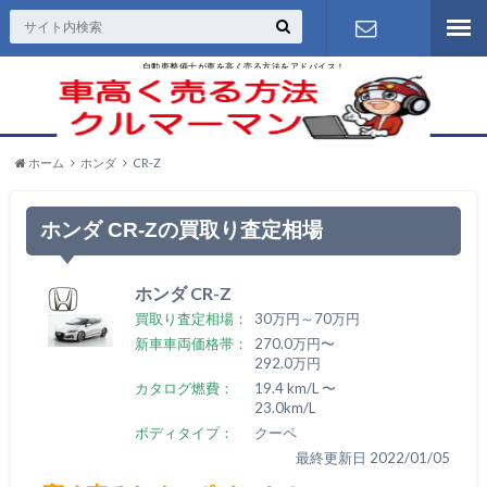
自動車整備士が車を高く売る方法をアドバイス！
お問い合わ
せ
ホーム
ホンダ
CR-Z
ホンダ CR-Zの買取り査定相場
ホンダ CR-Z
買取り査定相場：
30万円～70万円
新車車両価格帯：
270.0万円〜
292.0万円
カタログ燃費：
19.4 km/L 〜
23.0km/L
ボディタイプ：
クーペ
最終更新日 2022/01/05