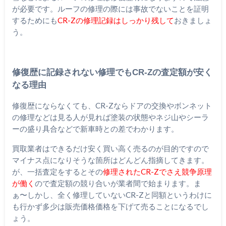
が必要です。ルーフの修理の際には事故でないことを証明
するためにも
CR-Zの修理記録はしっかり残して
おきましょ
う。
修復歴に記録されない修理でもCR-Zの査定額が安く
なる理由
修復歴にならなくても、CR-Zならドアの交換やボンネット
の修理などは見る人が見れば塗装の状態やネジ山やシーラ
ーの盛り具合などで新車時との差でわかります。
買取業者はできるだけ安く買い高く売るのが目的ですので
マイナス点になりそうな箇所はどんどん指摘してきます。
が、一括査定をするとその
修理されたCR-Zでさえ競争原理
が働く
ので査定額の競り合いが業者間で始まります。ま
ぁ〜しかし、全く修理していないCR-Zと同額というわけに
も行かず多少は販売価格価格を下げて売ることになるでし
ょう。