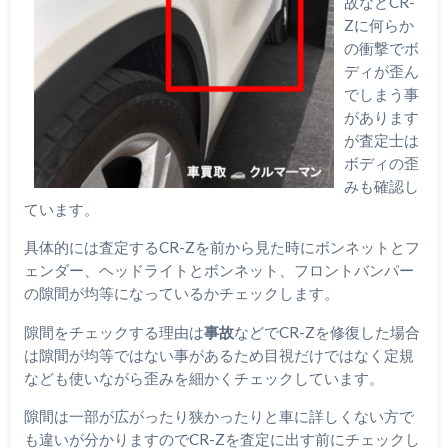
故などCR-
Zに何らか
の衝撃でボ
ディが歪ん
でしまう事
があります
が査定士は
ボディの歪
みも確認し
ています。
具体的には査定するCR-Zを前から見た時にボンネットとフ
ェンダー、ヘッドライトとボンネット、フロントバンパー
の隙間が均等になっているかチェックします。
隙間をチェックする理由は
事故
などでCR-Zを修復した場合
は隙間が均等ではない事があるため目視だけではなく定規
なども使いながら歪みを細かくチェックしています。
隙間は一部が広がったり狭かったりと車に詳しくない方で
も違いが分かりますのでCR-Zを査定に出す前にチェックし