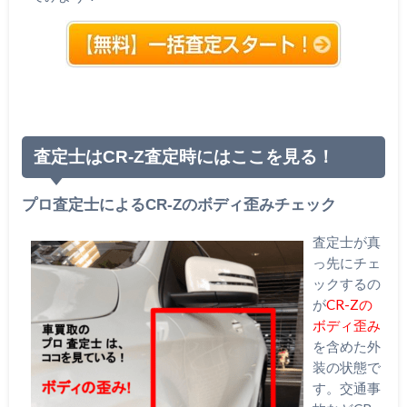
査定士はCR-Z査定時にはここを見る！
プロ査定士によるCR-Zのボディ歪みチェック
査定士が真
っ先にチェ
ックするの
が
CR-Zの
ボディ歪み
を含めた外
装の状態で
す。交通事