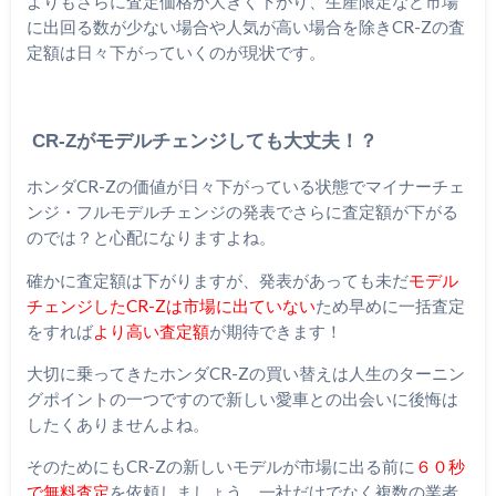
よりもさらに査定価格が大きく下がり、生産限定など市場
に出回る数が少ない場合や人気が高い場合を除きCR-Zの査
定額は日々下がっていくのが現状です。
CR-Zがモデルチェンジしても大丈夫！？
ホンダCR-Zの価値が日々下がっている状態でマイナーチェ
ンジ・フルモデルチェンジの発表でさらに査定額が下がる
のでは？と心配になりますよね。
確かに査定額は下がりますが、発表があっても未だ
モデル
チェンジしたCR-Zは市場に出ていない
ため早めに一括査定
をすれば
より高い査定額
が期待できます！
大切に乗ってきたホンダCR-Zの買い替えは人生のターニン
グポイントの一つですので新しい愛車との出会いに後悔は
したくありませんよね。
そのためにもCR-Zの新しいモデルが市場に出る前に
６０秒
で無料査定
を依頼しましょう。一社だけでなく複数の業者