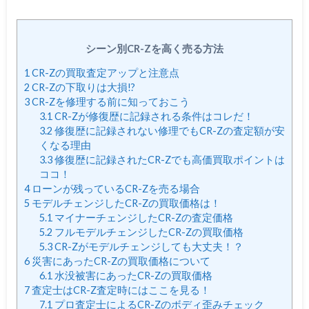
シーン別CR-Zを高く売る方法
1
CR-Zの買取査定アップと注意点
2
CR-Zの下取りは大損!?
3
CR-Zを修理する前に知っておこう
3.1
CR-Zが修復歴に記録される条件はコレだ！
3.2
修復歴に記録されない修理でもCR-Zの査定額が安
くなる理由
3.3
修復歴に記録されたCR-Zでも高価買取ポイントは
ココ！
4
ローンが残っているCR-Zを売る場合
5
モデルチェンジしたCR-Zの買取価格は！
5.1
マイナーチェンジしたCR-Zの査定価格
5.2
フルモデルチェンジしたCR-Zの買取価格
5.3
CR-Zがモデルチェンジしても大丈夫！？
6
災害にあったCR-Zの買取価格について
6.1
水没被害にあったCR-Zの買取価格
7
査定士はCR-Z査定時にはここを見る！
7.1
プロ査定士によるCR-Zのボディ歪みチェック