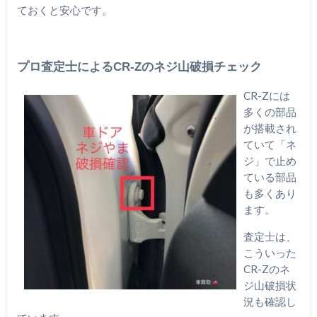
ておくと安心です。
プロ査定士によるCR-Zのネジ山破損チェック
CR-Zには
多くの部品
が搭載され
ていて「ネ
ジ」で止め
ている部品
も多くあり
ます。
査定士は、
こういった
CR-Zのネ
ジ山破損状
況も確認し