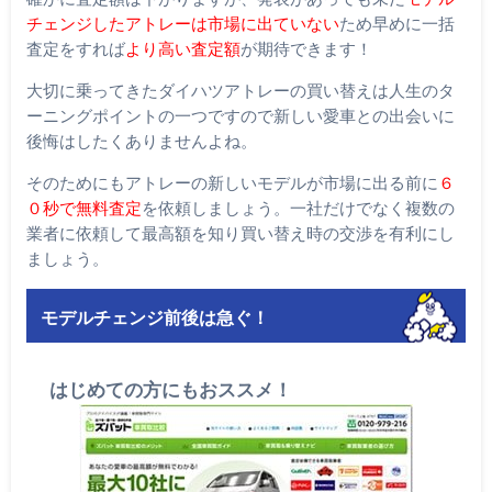
チェンジしたアトレーは市場に出ていない
ため早めに一括
査定をすれば
より高い査定額
が期待できます！
大切に乗ってきたダイハツアトレーの買い替えは人生のタ
ーニングポイントの一つですので新しい愛車との出会いに
後悔はしたくありませんよね。
そのためにもアトレーの新しいモデルが市場に出る前に
６
０秒で無料査定
を依頼しましょう。一社だけでなく複数の
業者に依頼して最高額を知り買い替え時の交渉を有利にし
ましょう。
モデルチェンジ前後は急ぐ！
はじめての方にもおススメ！