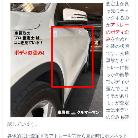
査定士が真
っ先にチェ
ックするの
が
アトレー
のボディ歪
み
を含めた
外装の状態
です。交通
事故などア
トレーに何
らかの衝撃
でボディが
歪んでしま
う事があり
ますが査定
士はボディ
の歪みも確
認しています。
具体的には査定するアトレーを前から見た時にボンネット