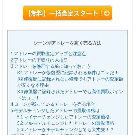
シーン別アトレーを高く売る方法
1
アトレーの買取査定アップと注意点
2
アトレーの下取りは大損!?
3
アトレーを修理する前に知っておこう
3.1
アトレーが修復歴に記録される条件はコレだ！
3.2
修復歴に記録されない修理でもアトレーの査定額
が安くなる理由
3.3
修復歴に記録されたアトレーでも高価買取ポイン
トはココ！
4
ローンが残っているアトレーを売る場合
5
モデルチェンジしたアトレーの買取価格は！
5.1
マイナーチェンジしたアトレーの査定価格
5.2
フルモデルチェンジしたアトレーの買取価格
5.3
アトレーがモデルチェンジしても大丈夫！？