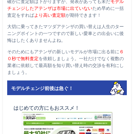
確かに査定額は下がりますが、発表があっても未だ
モデル
チェンジしたアテンザは市場に出ていない
ため早めに一括
査定をすれば
より高い査定額
が期待できます！
大切に乗ってきたマツダアテンザの買い替えは人生のター
ニングポイントの一つですので新しい愛車との出会いに後
悔はしたくありませんよね。
そのためにもアテンザの新しいモデルが市場に出る前に
６
０秒で無料査定
を依頼しましょう。一社だけでなく複数の
業者に依頼して最高額を知り買い替え時の交渉を有利にし
ましょう。
モデルチェンジ前後は急ぐ！
はじめての方にもおススメ！