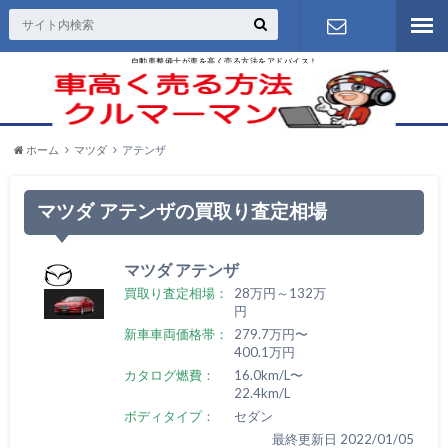
自動車整備士が車を高く売る方法をアドバイス！
お問い合わ
せ
ホーム
マツダ
アテンザ
マツダ アテンザの買取り査定相場
マツダ アテンザ
買取り査定相場：
28万円～132万
円
新車車両価格帯：
279.7万円〜
400.1万円
カタログ燃費：
16.0km/L〜
22.4km/L
ボディタイプ：
セダン
最終更新日 2022/01/05