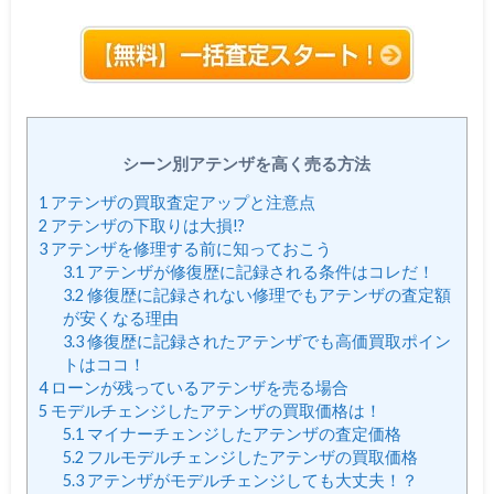
シーン別アテンザを高く売る方法
1
アテンザの買取査定アップと注意点
2
アテンザの下取りは大損!?
3
アテンザを修理する前に知っておこう
3.1
アテンザが修復歴に記録される条件はコレだ！
3.2
修復歴に記録されない修理でもアテンザの査定額
が安くなる理由
3.3
修復歴に記録されたアテンザでも高価買取ポイン
トはココ！
4
ローンが残っているアテンザを売る場合
5
モデルチェンジしたアテンザの買取価格は！
5.1
マイナーチェンジしたアテンザの査定価格
5.2
フルモデルチェンジしたアテンザの買取価格
5.3
アテンザがモデルチェンジしても大丈夫！？