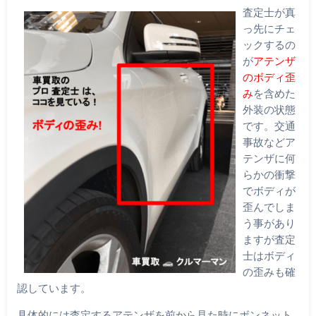
査定士が真
っ先にチェ
ックするの
が
アテンザ
のボディ歪
み
を含めた
外装の状態
です。交通
事故などア
テンザに何
らかの衝撃
でボディが
歪んでしま
う事があり
ますが査定
士はボディ
の歪みも確
認しています。
具体的には査定するアテンザを前から見た時にボンネット