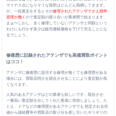
マイナス点になりそうな箇所はどんどん指摘してきます。
が、一括査定をするとその
修理されたアテンザでさえ競争
原理が働く
ので査定額の競り合いが業者間で始まります。
まぁ〜しかし、全く修理していないアテンザと同額という
わけにも行かず多少は販売価格価格を下げて売ることにな
るでしょう。
修復歴に記録されたアテンザでも高価買取ポイント
はココ！
アテンザに修復歴に該当する修理が無くても修理歴がある
場合には、買取店同士を競合させることにより査定額が高
くなります。
人気のあるアテンザはどの業者も欲しいです。競合させ、
一番高い査定額を出してくれた業者に売却しましょう。た
とえ、ドアなどの修理歴があるアテンザでも 想定される売
値から諸経費等や買取店の取り分を差し引いたギリギリの