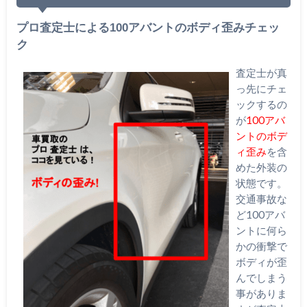
プロ査定士による100アバントのボディ歪みチェッ
ク
査定士が真
っ先にチェ
ックするの
が
100アバ
ントのボデ
ィ歪み
を含
めた外装の
状態です。
交通事故な
ど100アバ
ントに何ら
かの衝撃で
ボディが歪
んでしまう
事がありま