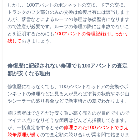
しかし、100アバントのボンネットの交換、ドアの交換、
トランクのフタ部分のみの交換は修復歴有には該当しませ
んが、落雪などによるルーフの修理は修復歴有になります
ので注意が必要です。ルーフの修理の際には事故でないこ
とを証明するためにも
100アバントの修理記録はしっかり
残して
おきましょう。
修復歴に記録されない修理でも100アバントの査定
額が安くなる理由
修復歴にならなくても、100アバントならドアの交換やボ
ンネットの修理などは見る人が見れば塗装の状態やネジ山
やシーラーの盛り具合などで新車時との差でわかります。
買取業者はできるだけ安く買い高く売るのが目的ですので
マイナス点になりそうな箇所はどんどん指摘してきます。
が、一括査定をするとその
修理された100アバントでさえ
競争原理が働く
ので査定額の競り合いが業者間で始まりま