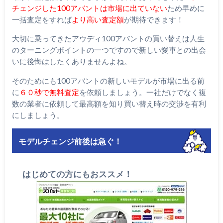
チェンジした100アバントは市場に出ていない
ため早めに
一括査定をすれば
より高い査定額
が期待できます！
大切に乗ってきたアウディ100アバントの買い替えは人生
のターニングポイントの一つですので新しい愛車との出会
いに後悔はしたくありませんよね。
そのためにも100アバントの新しいモデルが市場に出る前
に
６０秒で無料査定
を依頼しましょう。一社だけでなく複
数の業者に依頼して最高額を知り買い替え時の交渉を有利
にしましょう。
モデルチェンジ前後は急ぐ！
はじめての方にもおススメ！