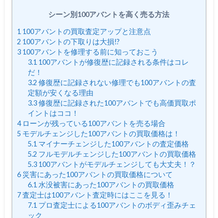
シーン別100アバントを高く売る方法
1
100アバントの買取査定アップと注意点
2
100アバントの下取りは大損!?
3
100アバントを修理する前に知っておこう
3.1
100アバントが修復歴に記録される条件はコレ
だ！
3.2
修復歴に記録されない修理でも100アバントの査
定額が安くなる理由
3.3
修復歴に記録された100アバントでも高価買取ポ
イントはココ！
4
ローンが残っている100アバントを売る場合
5
モデルチェンジした100アバントの買取価格は！
5.1
マイナーチェンジした100アバントの査定価格
5.2
フルモデルチェンジした100アバントの買取価格
5.3
100アバントがモデルチェンジしても大丈夫！？
6
災害にあった100アバントの買取価格について
6.1
水没被害にあった100アバントの買取価格
7
査定士は100アバント査定時にはここを見る！
7.1
プロ査定士による100アバントのボディ歪みチェ
ック