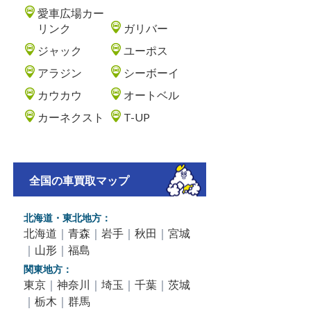
愛車広場カー
リンク
ガリバー
ジャック
ユーポス
アラジン
シーボーイ
カウカウ
オートベル
カーネクスト
T-UP
全国の車買取マップ
北海道・東北地方：
北海道
｜
青森
｜
岩手
｜
秋田
｜
宮城
｜
山形
｜
福島
関東地方：
東京
｜
神奈川
｜
埼玉
｜
千葉
｜
茨城
｜
栃木
｜
群馬