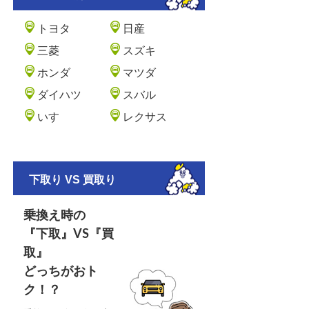
トヨタ
日産
三菱
スズキ
ホンダ
マツダ
ダイハツ
スバル
いすゞ
レクサス
下取り VS 買取り
乗換え時の
『下取』VS『買
取』
どっちがおト
ク！？