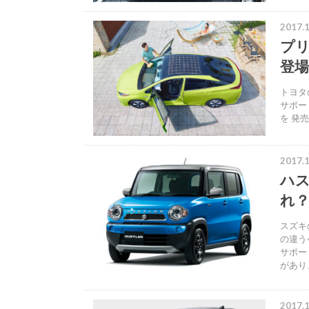
2017.1
プリ
登場
トヨタ
サポー
を 発売
2017.1
ハ
れ
スズキ
の違う
サポー
があり
2017.1