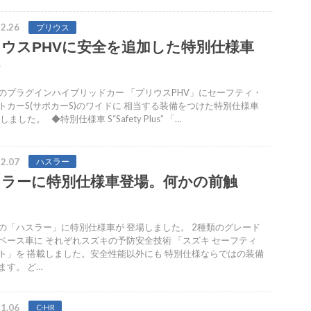
2.26
プリウス
ウスPHVに安全を追加した特別仕様車
のプラグインハイブリッドカー 「プリウスPHV」にセーフティ・
トカーS(サポカーS)のワイドに 相当する装備をつけた特別仕様車
しました。 ◆特別仕様車 S“Safety Plus” 「…
2.07
ハスラー
スラーに特別仕様車登場。何かの前触
？
の「ハスラー」に特別仕様車が 登場しました。 2種類のグレード
ベース車に それぞれスズキの予防安全技術 「スズキ セーフティ
ト」を 搭載しました。安全性能以外にも 特別仕様ならではの装備
ます。 ど…
1.06
C-HR