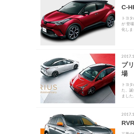
C-
トヨタの
が 登
化しま
2017.1
プ
場
トヨタ
た、誕
ました。 
2017.1
RV
三菱の