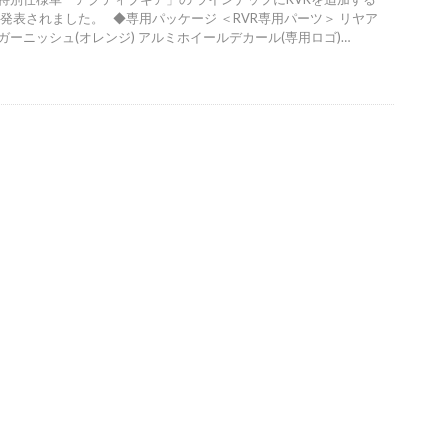
 発表されました。 ◆専用パッケージ ＜RVR専用パーツ＞ リヤア
ガーニッシュ(オレンジ) アルミホイールデカール(専用ロゴ)…