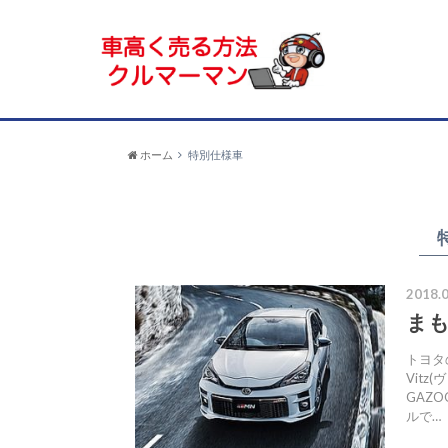
ホーム
特別仕様車
2018.0
まも
トヨタ
Vitz
GAZ
ルで…