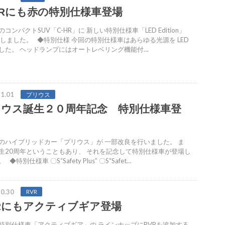
HRにも赤の特別仕様車登場
コンパクトSUV「C-HR」に 新しい特別仕様車「LED Edition」
場しました。 ◆特別仕様 今回の特別仕様車はあらゆる光源を LED
した。 ヘッドランプにはオートレベリング機能付…
1.01
プリウス
リウス誕生２０周年記念 特別仕様車登
のハイブリッドカー「プリウス」が 一部改良を行いました。 ま
生20周年ということもあり、 それを記念して特別仕様車が登場し
◆特別仕様車 〇S“Safety Plus” 〇S“Safet…
0.30
RVR
Rにもアクティブギア登場
特別仕様車「アクティブギア」の ラインナップにRVRを追加する